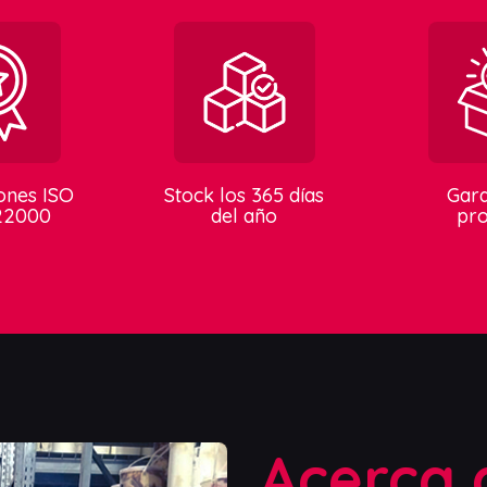
iones ISO
Stock los 365 días
Gara
22000
del año
pro
Acerca 