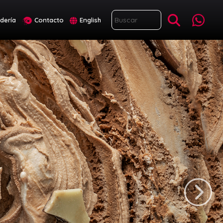
adería
Contacto
English