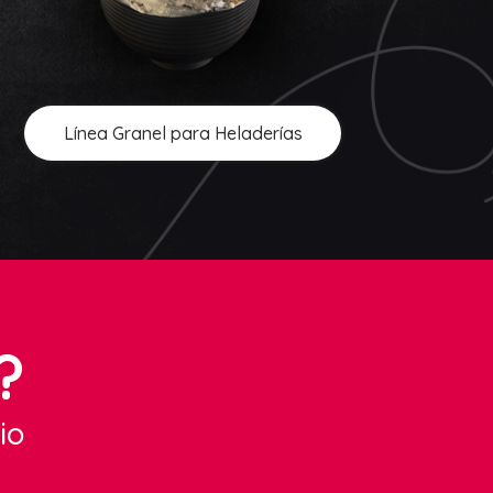
Línea Granel para Heladerías
?
io