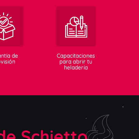
ntía de
Capacitaciones
visión
para abrir tu
heladería
de Schietto